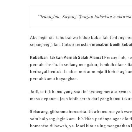
“Tenanglah, Sayang. Jangan habiskan waktumu
Aku ingin dia tahu bahwa hidup bukanlah tentang me
sepanjang jalan. Cukup teruslah
menabur benih keba
Kebaikan Takkan Pernah Salah Alamat
Percayalah, se
pernah sia-sia. Ia sedang mengakar, tumbuh diam-di
berbagai bentuk. Ia akan mekar menjadi kebahagiaan 
pernah kamu bayangkan.
Jadi, untuk kamu yang saat ini sedang merasa cemas 
masa depanmu jauh lebih cerah dari yang kamu takutk
Sekarang, giliranmu bercerita.
Jika kamu punya kesem
satu hal yang ingin kamu bisikkan padanya agar dia 
komentar di bawah, ya. Mari kita saling menguatkan