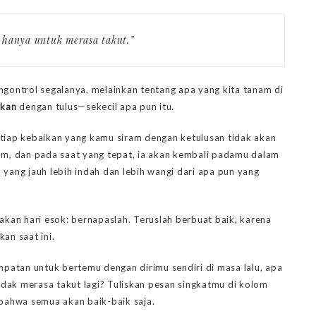
 hanya untuk merasa takut.”
ngontrol segalanya, melainkan tentang apa yang kita tanam di
ikan
dengan tulus—sekecil apa pun itu.
tiap kebaikan yang kamu siram dengan ketulusan tidak akan
am, dan pada saat yang tepat, ia akan kembali padamu dalam
yang jauh lebih indah dan lebih wangi dari apa pun yang
akan hari esok: bernapaslah. Teruslah berbuat baik, karena
an saat ini.
patan untuk bertemu dengan dirimu sendiri di masa lalu, apa
tidak merasa takut lagi? Tuliskan pesan singkatmu di kolom
 bahwa semua akan baik-baik saja.