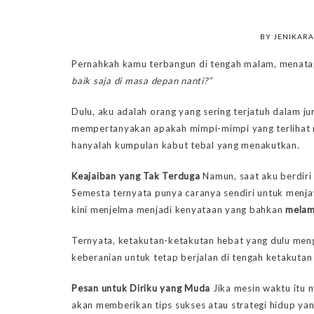
BY JENIKAR
Pernahkah kamu terbangun di tengah malam, menatap
baik saja di masa depan nanti?”
Dulu, aku adalah orang yang sering terjatuh dalam j
mempertanyakan apakah mimpi-mimpi yang terlihat m
hanyalah kumpulan kabut tebal yang menakutkan.
Keajaiban yang Tak Terduga
Namun, saat aku berdiri d
Semesta ternyata punya caranya sendiri untuk menjaw
kini menjelma menjadi kenyataan yang bahkan
melam
Ternyata, ketakutan-ketakutan hebat yang dulu mengh
keberanian untuk tetap berjalan di tengah ketakutan
Pesan untuk Diriku yang Muda
Jika mesin waktu itu n
akan memberikan tips sukses atau strategi hidup ya