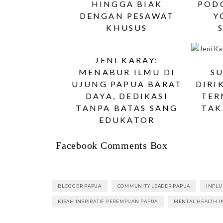
HINGGA BIAK
POD
DENGAN PESAWAT
Y
KHUSUS
JENI KARAY:
MENABUR ILMU DI
S
UJUNG PAPUA BARAT
DIRI
DAYA, DEDIKASI
TER
TANPA BATAS SANG
TAK
EDUKATOR
Facebook Comments Box
BLOGGER PAPUA
COMMUNITY LEADER PAPUA
INFLU
KISAH INSPIRATIF PEREMPUAN PAPUA
MENTAL HEALTH I