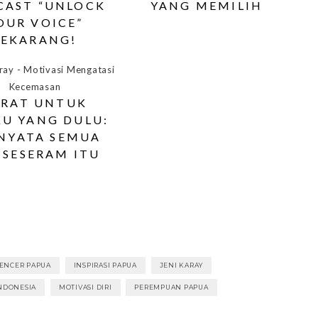
CAST “UNLOCK
YANG MEMILIH
OUR VOICE”
SEKARANG!
URAT UNTUK
KU YANG DULU:
NYATA SEMUA
 SESERAM ITU
ENCER PAPUA
INSPIRASI PAPUA
JENI KARAY
NDONESIA
MOTIVASI DIRI
PEREMPUAN PAPUA