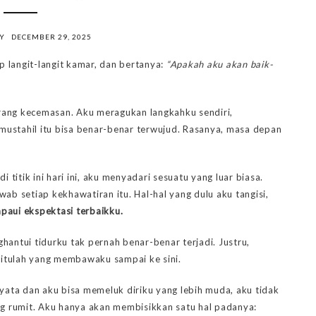
AY
DECEMBER 29, 2025
 langit-langit kamar, dan bertanya:
“Apakah aku akan baik-
urang kecemasan. Aku meragukan langkahku sendiri,
ustahil itu bisa benar-benar terwujud. Rasanya, masa depan
i titik ini hari ini, aku menyadari sesuatu yang luar biasa.
ab setiap kekhawatiran itu. Hal-hal yang dulu aku tangisi,
paui ekspektasi terbaikku.
antui tidurku tak pernah benar-benar terjadi. Justru,
 itulah yang membawaku sampai ke sini.
yata dan aku bisa memeluk diriku yang lebih muda, aku tidak
ng rumit. Aku hanya akan membisikkan satu hal padanya: