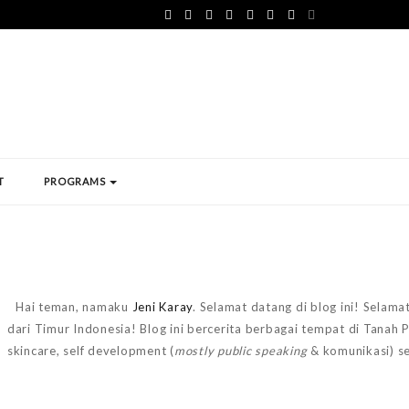
T
PROGRAMS
Hai teman, namaku
Jeni Karay
. Selamat datang di blog ini! Selama
dari Timur Indonesia! Blog ini bercerita berbagai tempat di Tanah
skincare, self development (
mostly public speaking
& komunikasi) s