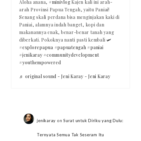
Aloha anana,
#minivlog
Kajen kali ini arah-
arah Provinsi Papua Tengah, yaitu Paniai!
Senang skali perdana bisa menginjakan kaki di
Paniai, alamnya indah banget, kopi dan
makanannya enak, benar-benar tanah yang
diberkati. Pokoknya nanti pasti kembali 🛩️
#explorepapua
#papuatengah
#paniai
#jenikaray
#communitydevelopment
#youthempowered
♬ original sound - Jeni Karay - Jeni Karay
jenikaray
on
Surat untuk Diriku yang Dulu:
Ternyata Semua Tak Seseram Itu