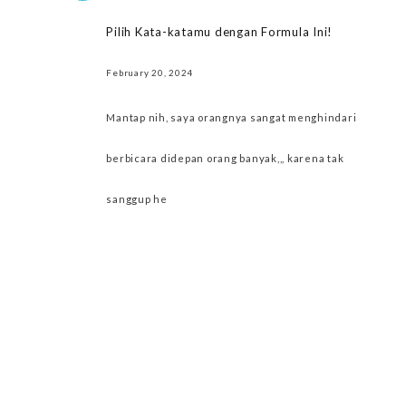
Pilih Kata-katamu dengan Formula Ini!
February 20, 2024
Mantap nih, saya orangnya sangat menghindari
berbicara didepan orang banyak,,, karena tak
sanggup he