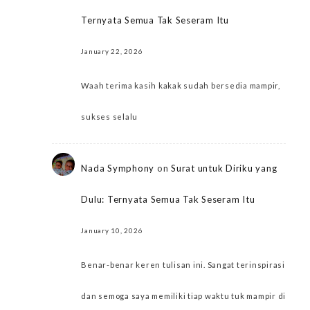
Ternyata Semua Tak Seseram Itu
January 22, 2026
Waah terima kasih kakak sudah bersedia mampir,
sukses selalu
Nada Symphony
on
Surat untuk Diriku yang
Dulu: Ternyata Semua Tak Seseram Itu
January 10, 2026
Benar-benar keren tulisan ini. Sangat terinspirasi
dan semoga saya memiliki tiap waktu tuk mampir di