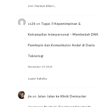
sini. Hormat diberi...
cs26
on
Tugas II Kepemimpinan &
Ketrampilan Interpersonal – Membedah DNA
Pemimpin dan Komunikator Andal di Dunia
Teknologi
November 19, 2025
super kakaku
jie
on
Jalan-Jalan ke Klinik Dermaster