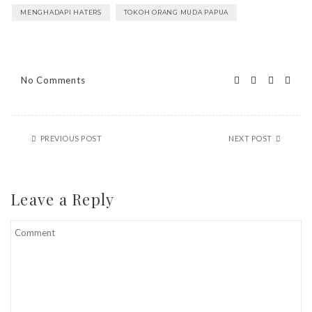
MENGHADAPI HATERS
TOKOH ORANG MUDA PAPUA
No Comments
PREVIOUS POST
NEXT POST
Leave a Reply