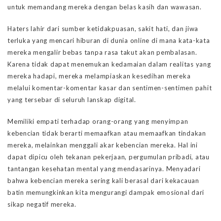
untuk memandang mereka dengan belas kasih dan wawasan.
Haters lahir dari sumber ketidakpuasan, sakit hati, dan jiwa
terluka yang mencari hiburan di dunia online di mana kata-kata
mereka mengalir bebas tanpa rasa takut akan pembalasan.
Karena tidak dapat menemukan kedamaian dalam realitas yang
mereka hadapi, mereka melampiaskan kesedihan mereka
melalui komentar-komentar kasar dan sentimen-sentimen pahit
yang tersebar di seluruh lanskap digital.
Memiliki empati terhadap orang-orang yang menyimpan
kebencian tidak berarti memaafkan atau memaafkan tindakan
mereka, melainkan menggali akar kebencian mereka. Hal ini
dapat dipicu oleh tekanan pekerjaan, pergumulan pribadi, atau
tantangan kesehatan mental yang mendasarinya. Menyadari
bahwa kebencian mereka sering kali berasal dari kekacauan
batin memungkinkan kita mengurangi dampak emosional dari
sikap negatif mereka.