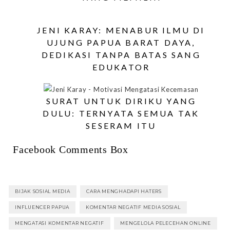
JENI KARAY: MENABUR ILMU DI
UJUNG PAPUA BARAT DAYA,
DEDIKASI TANPA BATAS SANG
EDUKATOR
SURAT UNTUK DIRIKU YANG
DULU: TERNYATA SEMUA TAK
SESERAM ITU
Facebook Comments Box
BIJAK SOSIAL MEDIA
CARA MENGHADAPI HATERS
INFLUENCER PAPUA
KOMENTAR NEGATIF MEDIA SOSIAL
MENGATASI KOMENTAR NEGATIF
MENGELOLA PELECEHAN ONLINE