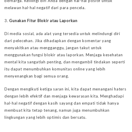
berharga. Kelilingi diri Anda dengan hal-hal positif untuk
melawan hal-hal negatif dari para pencela.
3.
Gunakan Fitur Blokir atau Laporkan
Di media sosial, ada alat yang tersedia untuk melindungi diri
dari pelecehan. Jika dihadapkan dengan komentar yang
menyakitkan atau mengganggu, jangan takut untuk
menggunakan fungsi blokir atau laporkan. Menjaga kesehatan
mental kita sangatlah penting, dan mengambil tindakan seperti
itu dapat menumbuhkan komunitas online yang lebih
menyenangkan bagi semua orang.
Dengan mengikuti ketiga saran ini, kita dapat menangani haters
dengan lebih efektif dan menjaga kewarasan kita. Menghadapi
hal-hal negatif dengan kasih sayang dan empati tidak hanya
membuat kita tetap tenang, namun juga menumbuhkan
lingkungan yang lebih optimis dan bersatu.