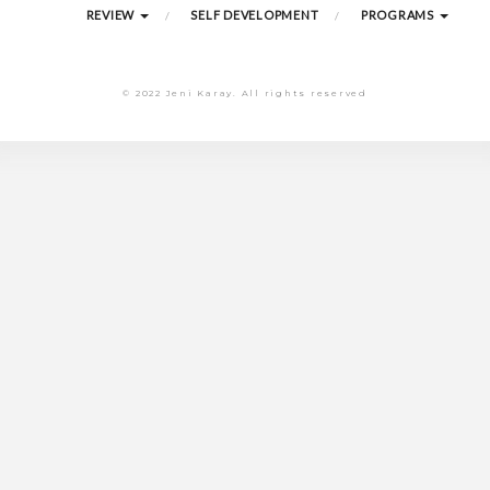
REVIEW
SELF DEVELOPMENT
PROGRAMS
© 2022 Jeni Karay. All rights reserved