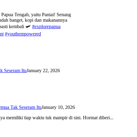
i Papua Tengah, yaitu Paniai! Senang
 indah banget, kopi dan makanannya
pasti kembali 🛩️
#explorepapua
nt
#youthempowered
k Seseram Itu
January 22, 2026
Semua Tak Seseram Itu
January 10, 2026
aya memiliki tiap waktu tuk mampir di sini. Hormat diberi...