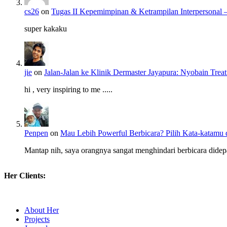
cs26
on
Tugas II Kepemimpinan & Ketrampilan Interpersona
super kakaku
jie
on
Jalan-Jalan ke Klinik Dermaster Jayapura: Nyobain Tr
hi , very inspiring to me .....
Penpen
on
Mau Lebih Powerful Berbicara? Pilih Kata-katamu 
Mantap nih, saya orangnya sangat menghindari berbicara didep
Her Clients:
About Her
Projects