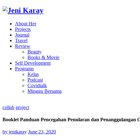
About Her
Projects
Journal
Travel
Review
Beauty
Books & Movie
Self Development
Programs
Kelas
Podcast
Covidtalk
Minggu Bersama
collab
project
Booklet Panduan Pencegahan Penularan dan Penanggulangan
by jenikaray
June 23, 2020