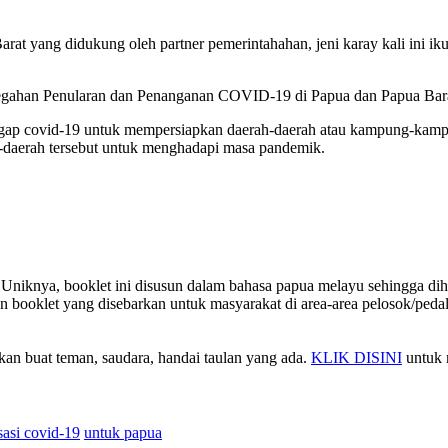
at yang didukung oleh partner pemerintahahan, jeni karay kali ini i
han Penularan dan Penanganan COVID-19 di Papua dan Papua Bar
ggap covid-19 untuk mempersiapkan daerah-daerah atau kampung-kamp
-daerah tersebut untuk menghadapi masa pandemik.
an. Uniknya, booklet ini disusun dalam bahasa papua melayu sehingga 
akan booklet yang disebarkan untuk masyarakat di area-area pelosok/pe
an buat teman, saudara, handai taulan yang ada.
KLIK DISINI
untuk 
isasi covid-19
untuk papua