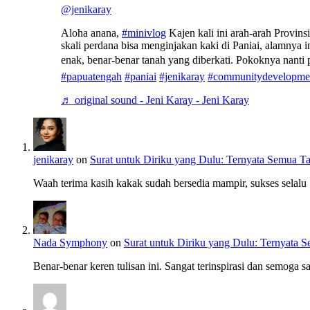
@jenikaray
Aloha anana,
#minivlog
Kajen kali ini arah-arah Provins
skali perdana bisa menginjakan kaki di Paniai, alamnya
enak, benar-benar tanah yang diberkati. Pokoknya nanti 
#papuatengah
#paniai
#jenikaray
#communitydevelopme
♬ original sound - Jeni Karay - Jeni Karay
jenikaray
on
Surat untuk Diriku yang Dulu: Ternyata Semua Ta
Waah terima kasih kakak sudah bersedia mampir, sukses selalu
Nada Symphony
on
Surat untuk Diriku yang Dulu: Ternyata 
Benar-benar keren tulisan ini. Sangat terinspirasi dan semoga s