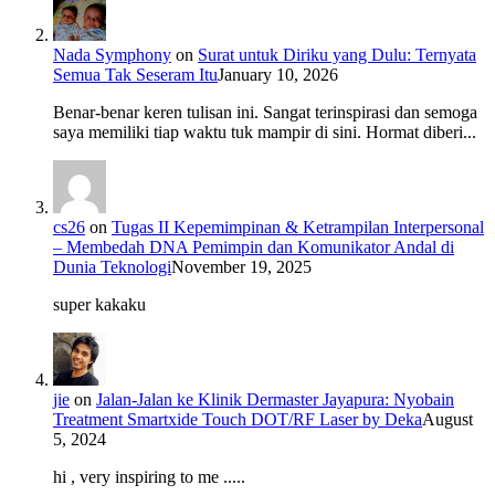
Nada Symphony
on
Surat untuk Diriku yang Dulu: Ternyata
Semua Tak Seseram Itu
January 10, 2026
Benar-benar keren tulisan ini. Sangat terinspirasi dan semoga
saya memiliki tiap waktu tuk mampir di sini. Hormat diberi...
cs26
on
Tugas II Kepemimpinan & Ketrampilan Interpersonal
– Membedah DNA Pemimpin dan Komunikator Andal di
Dunia Teknologi
November 19, 2025
super kakaku
jie
on
Jalan-Jalan ke Klinik Dermaster Jayapura: Nyobain
Treatment Smartxide Touch DOT/RF Laser by Deka
August
5, 2024
hi , very inspiring to me .....