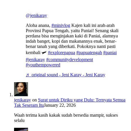
@jenikaray
Aloha anana,
#minivlog
Kajen kali ini arah-arah
Provinsi Papua Tengah, yaitu Paniai! Senang skali
perdana bisa menginjakan kaki di Paniai, alamnya
indah banget, kopi dan makanannya enak, benar-
benar tanah yang diberkati. Pokoknya nanti pasti
kembali 🛩️
#explorepapua
#papuatengah
#paniai
#jenikaray
#communitydevelopment
#youthempowered
♬ original sound - Jeni Karay - Jeni Karay
jenikaray
on
Surat untuk Diriku yang Dulu: Ternyata Semua
Tak Seseram Itu
January 22, 2026
Waah terima kasih kakak sudah bersedia mampir, sukses
selalu