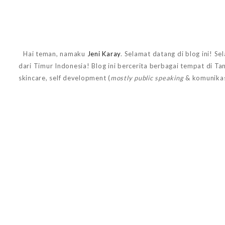
Hai teman, namaku
Jeni Karay
. Selamat datang di blog ini! Se
dari Timur Indonesia! Blog ini bercerita berbagai tempat di T
skincare, self development (
mostly public speaking
& komunikas