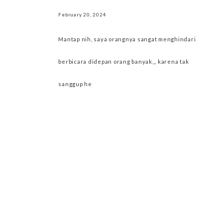
February 20, 2024
Mantap nih, saya orangnya sangat menghindari
berbicara didepan orang banyak,,, karena tak
sanggup he