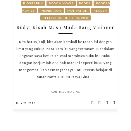
BIOGRAPHY
BOOK & MOVIE
BOOKS
BOOKS &
MOVIES
INSPIRATION
MOTIVATION
READER
REFLECTION OF THE WORLD
Rudy: Kisah Masa Muda Sang Visioner
Kita harus janji, kita akan kembali ke tanah ini dengan
ilmu yang cukup. Kata-kata itu yang tertanam kuat dalam
ingatan saya ketika selesai membaca buku ini. Buku
dengan berjumlah 281 halaman ini seperti buku yang
mengembalikan semangat saya untuk terus belajar di
tanah rantau. Buku karya Gina ...
CONTINUE READING
JULY 22, 2016