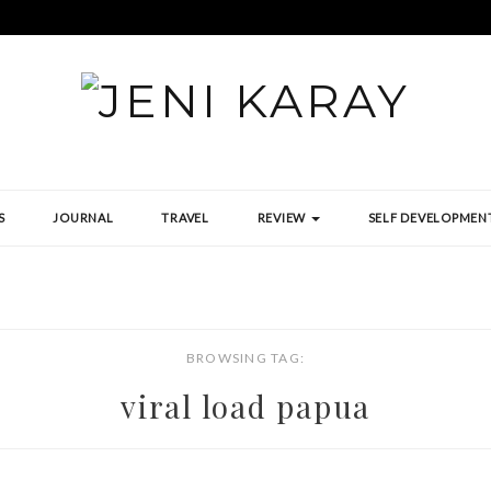
S
JOURNAL
TRAVEL
REVIEW
SELF DEVELOPMEN
BROWSING TAG:
viral load papua