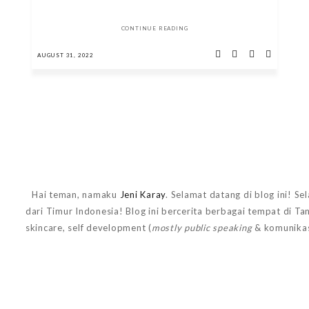
CONTINUE READING
AUGUST 31, 2022
Hai teman, namaku
Jeni Karay
. Selamat datang di blog ini! Se
dari Timur Indonesia! Blog ini bercerita berbagai tempat di T
skincare, self development (
mostly public speaking
& komunikas