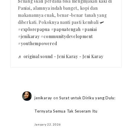
Senang skali perdana bisa menginjakan kaki di
Paniai, alamnya indah banget, kopi dan
makanannya enak, benar-benar tanah yang
diberkati. Pokoknya nanti pasti kembali 🛩️
#explorepapua
#papuatengah
#paniai
#jenikaray
#communitydevelopment
#youthempowered
♬ original sound - Jeni Karay - Jeni Karay
jenikaray
on
Surat untuk Diriku yang Dulu:
Ternyata Semua Tak Seseram Itu
January 22, 2026