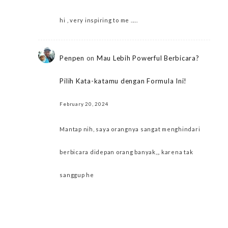
hi , very inspiring to me .....
Penpen
on
Mau Lebih Powerful Berbicara?
Pilih Kata-katamu dengan Formula Ini!
February 20, 2024
Mantap nih, saya orangnya sangat menghindari
berbicara didepan orang banyak,,, karena tak
sanggup he