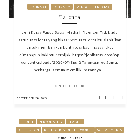
JOURNAL
JOURNEY
MINGGU BERSAMA
Talenta
Jeni Karay Papua Social Media Influencer Tidak ada
satupun talenta yang biasa: Semua talenta itu signifikan
untuk memberikan kontribusi bagi masyarakat
dimanapun kakimu berpijak. https://jenikaray.com/wp-
content/uploads/2020/07/Eps-2-Talenta.mov Semua
berharga, semua memiliki perannya ...
CONTINUE READING
SEPTEMBER 28, 2020
PEOPLE
PERSONALITY
READER
REFLECTION
REFLECTION OF THE WORLD
SOCIAL MEDIA
MARCH 31, 2016