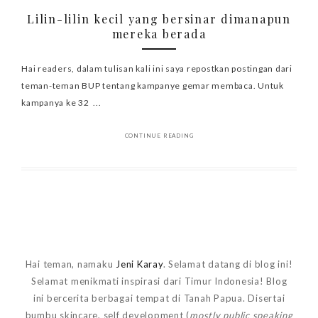
Lilin-lilin kecil yang bersinar dimanapun
mereka berada
Hai readers, dalam tulisan kali ini saya repostkan postingan dari
teman-teman BUP tentang kampanye gemar membaca. Untuk
kampanya ke 32 ...
CONTINUE READING
Hai teman, namaku
Jeni Karay
. Selamat datang di blog ini!
Selamat menikmati inspirasi dari Timur Indonesia! Blog
ini bercerita berbagai tempat di Tanah Papua. Disertai
bumbu skincare, self development (
mostly public speaking