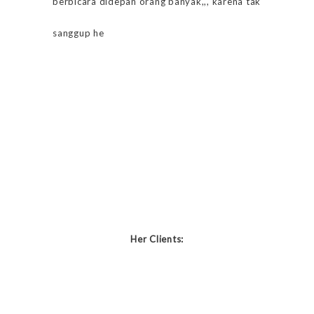
berbicara didepan orang banyak,,, karena tak
sanggup he
Her Clients: