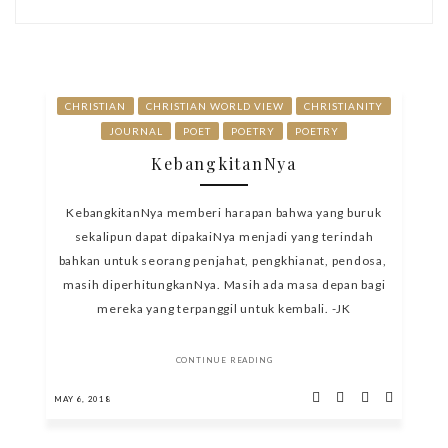
CHRISTIAN
CHRISTIAN WORLD VIEW
CHRISTIANITY
JOURNAL
POET
POETRY
POETRY
KebangkitanNya
KebangkitanNya memberi harapan bahwa yang buruk
sekalipun dapat dipakaiNya menjadi yang terindah
bahkan untuk seorang penjahat, pengkhianat, pendosa,
masih diperhitungkanNya. Masih ada masa depan bagi
mereka yang terpanggil untuk kembali. -JK
CONTINUE READING
MAY 6, 2018