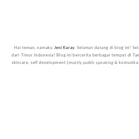
Hai teman, namaku
Jeni Karay
. Selamat datang di blog ini! Se
dari Timur Indonesia! Blog ini bercerita berbagai tempat di T
skincare, self development (
mostly public speaking
& komunikas