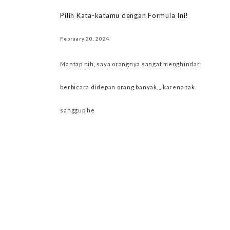
Pilih Kata-katamu dengan Formula Ini!
February 20, 2024
Mantap nih, saya orangnya sangat menghindari
berbicara didepan orang banyak,,, karena tak
sanggup he