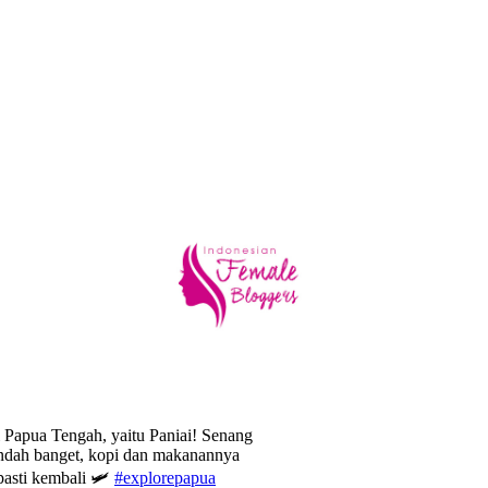
i Papua Tengah, yaitu Paniai! Senang
 indah banget, kopi dan makanannya
pasti kembali 🛩️
#explorepapua