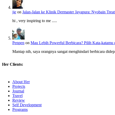
jie
on
Jalan-Jalan ke Klinik Dermaster Jayapura: Nyobain Tr
hi , very inspiring to me .....
Penpen
on
Mau Lebih Powerful Berbicara? Pilih Kata-katamu 
Mantap nih, saya orangnya sangat menghindari berbicara didep
Her Clients:
About Her
Projects
Journal
Travel
Review
Self Development
Programs