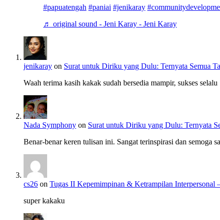
#papuatengah
#paniai
#jenikaray
#communitydevelopme
♬ original sound - Jeni Karay - Jeni Karay
jenikaray
on
Surat untuk Diriku yang Dulu: Ternyata Semua Ta
Waah terima kasih kakak sudah bersedia mampir, sukses selalu
Nada Symphony
on
Surat untuk Diriku yang Dulu: Ternyata 
Benar-benar keren tulisan ini. Sangat terinspirasi dan semoga s
cs26
on
Tugas II Kepemimpinan & Ketrampilan Interpersona
super kakaku