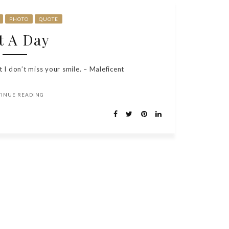
PHOTO
QUOTE
t A Day
t I don’t miss your smile. – Maleficent
TINUE READING