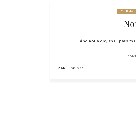
JOURNAL
No
And not a day shall pass tha
CON
MARCH 20, 2015