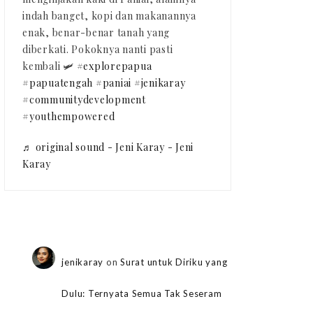
indah banget, kopi dan makanannya
enak, benar-benar tanah yang
diberkati. Pokoknya nanti pasti
kembali 🛩️
#explorepapua
#papuatengah
#paniai
#jenikaray
#communitydevelopment
#youthempowered
♬ original sound - Jeni Karay - Jeni
Karay
jenikaray
on
Surat untuk Diriku yang
Dulu: Ternyata Semua Tak Seseram