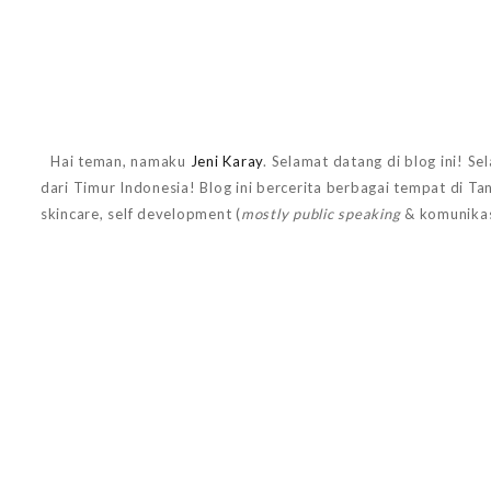
Hai teman, namaku
Jeni Karay
. Selamat datang di blog ini! Se
dari Timur Indonesia! Blog ini bercerita berbagai tempat di T
skincare, self development (
mostly public speaking
& komunikas