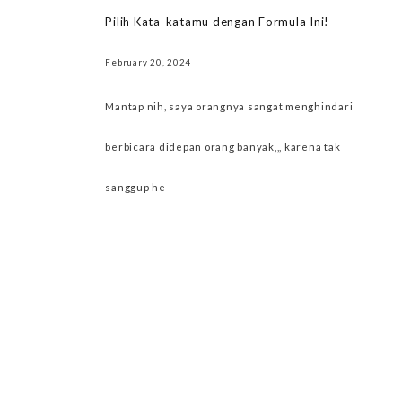
Pilih Kata-katamu dengan Formula Ini!
February 20, 2024
Mantap nih, saya orangnya sangat menghindari
berbicara didepan orang banyak,,, karena tak
sanggup he