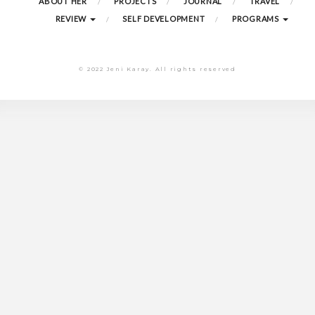
ABOUT HER
PROJECTS
JOURNAL
TRAVEL
REVIEW
SELF DEVELOPMENT
PROGRAMS
© 2022 Jeni Karay. All rights reserved