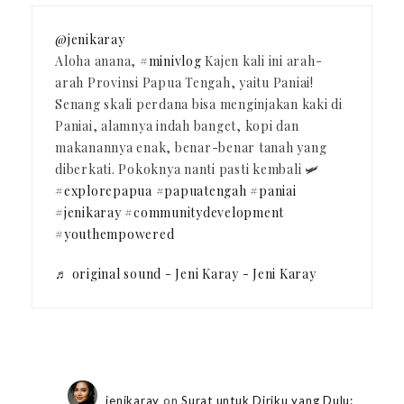
@jenikaray
Aloha anana,
#minivlog
Kajen kali ini arah-
arah Provinsi Papua Tengah, yaitu Paniai!
Senang skali perdana bisa menginjakan kaki di
Paniai, alamnya indah banget, kopi dan
makanannya enak, benar-benar tanah yang
diberkati. Pokoknya nanti pasti kembali 🛩️
#explorepapua
#papuatengah
#paniai
#jenikaray
#communitydevelopment
#youthempowered
♬ original sound - Jeni Karay - Jeni Karay
jenikaray
on
Surat untuk Diriku yang Dulu: