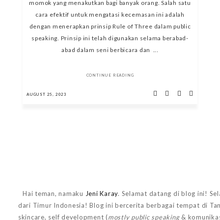
momok yang menakutkan bagi banyak orang. Salah satu
cara efektif untuk mengatasi kecemasan ini adalah
dengan menerapkan prinsip Rule of Three dalam public
speaking. Prinsip ini telah digunakan selama berabad-
abad dalam seni berbicara dan ...
CONTINUE READING
AUGUST 25, 2023
Hai teman, namaku
Jeni Karay
. Selamat datang di blog ini! Se
dari Timur Indonesia! Blog ini bercerita berbagai tempat di T
skincare, self development (
mostly public speaking
& komunikas