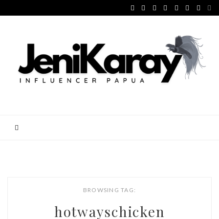
BROWSING TAG:
hotwayschicken