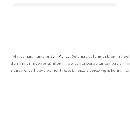
Hai teman, namaku
Jeni Karay
. Selamat datang di blog ini! Se
dari Timur Indonesia! Blog ini bercerita berbagai tempat di T
skincare, self development (
mostly public speaking
& komunikas