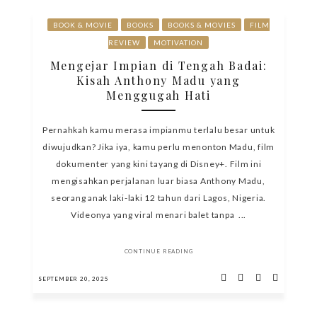
BOOK & MOVIE
BOOKS
BOOKS & MOVIES
FILM
REVIEW
MOTIVATION
Mengejar Impian di Tengah Badai:
Kisah Anthony Madu yang
Menggugah Hati
Pernahkah kamu merasa impianmu terlalu besar untuk
diwujudkan? Jika iya, kamu perlu menonton Madu, film
dokumenter yang kini tayang di Disney+. Film ini
mengisahkan perjalanan luar biasa Anthony Madu,
seorang anak laki-laki 12 tahun dari Lagos, Nigeria.
Videonya yang viral menari balet tanpa ...
CONTINUE READING
SEPTEMBER 20, 2025