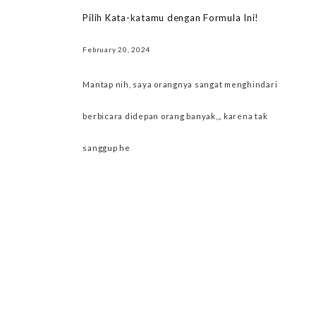
Pilih Kata-katamu dengan Formula Ini!
February 20, 2024
Mantap nih, saya orangnya sangat menghindari
berbicara didepan orang banyak,,, karena tak
sanggup he