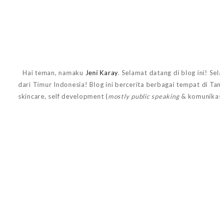
Hai teman, namaku
Jeni Karay
. Selamat datang di blog ini! Se
dari Timur Indonesia! Blog ini bercerita berbagai tempat di T
skincare, self development (
mostly public speaking
& komunikas