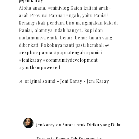
@jenikaray
Aloha anana,
#minivlog
Kajen kali ini arah-
arah Provinsi Papua Tengah, yaitu Paniai!
Senang skali perdana bisa menginjakan kaki di
Paniai, alamnya indah banget, kopi dan
makanannya enak, benar-benar tanah yang
diberkati. Pokoknya nanti pasti kembali 🛩️
#explorepapua
#papuatengah
#paniai
#jenikaray
#communitydevelopment
#youthempowered
♬ original sound - Jeni Karay - Jeni Karay
jenikaray
on
Surat untuk Diriku yang Dulu:
Ternyata Semua Tak Seseram Itu