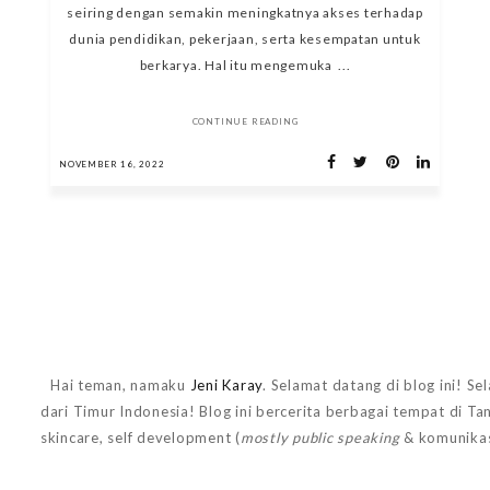
seiring dengan semakin meningkatnya akses terhadap
dunia pendidikan, pekerjaan, serta kesempatan untuk
berkarya. Hal itu mengemuka ...
CONTINUE READING
NOVEMBER 16, 2022
Hai teman, namaku
Jeni Karay
. Selamat datang di blog ini! Se
dari Timur Indonesia! Blog ini bercerita berbagai tempat di T
skincare, self development (
mostly public speaking
& komunikas