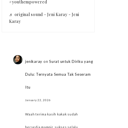
#youthempowered
♬ original sound - Jeni Karay - Jeni
Karay
jenikaray
on
Surat untuk Diriku yang
Dulu: Ternyata Semua Tak Seseram
Itu
January 22, 2026
Waah terima kasih kakak sudah
bersedia mampir, sukses selalu