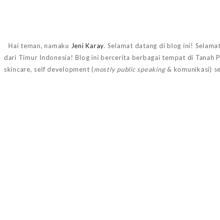
Hai teman, namaku
Jeni Karay
. Selamat datang di blog ini! Selama
dari Timur Indonesia! Blog ini bercerita berbagai tempat di Tanah
skincare, self development (
mostly public speaking
& komunikasi) s